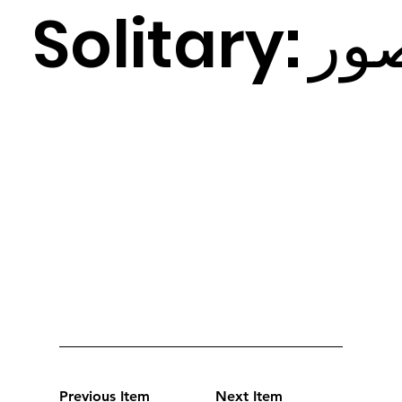
Solitary:
ر
ص
Previous Item
Next Item