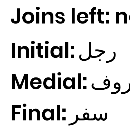
Joins left:
n
Initial:
جل
ر
Medial:
وف
Final:
ر
سف